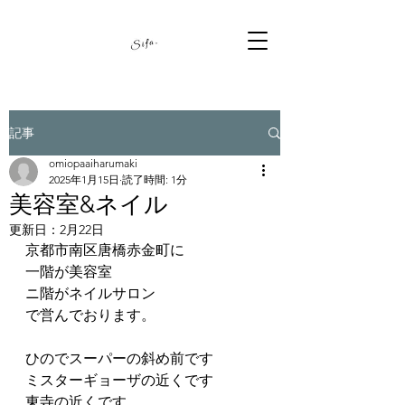
記事
omiopaaiharumaki
2025年1月15日
読了時間: 1分
美容室&ネイル
更新日：
2月22日
京都市南区唐橋赤金町に
一階が美容室
ニ階がネイルサロン
で営んでおります。
ひのでスーパーの斜め前です
ミスターギョーザの近くです
東寺の近くです