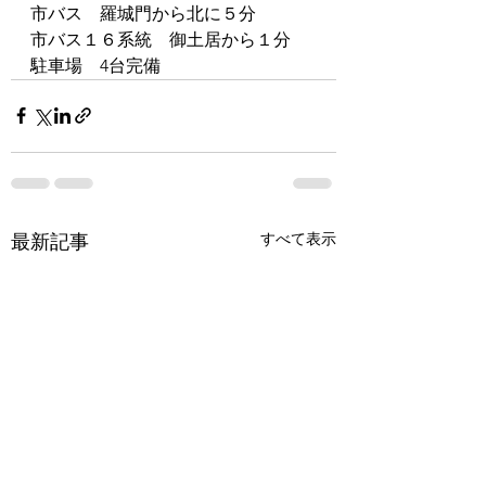
市バス　羅城門から北に５分
市バス１６系統　御土居から１分
駐車場　4台完備　
すべて表示
最新記事