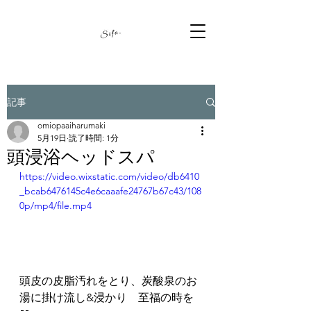
記事
omiopaaiharumaki
5月19日
読了時間: 1分
頭浸浴ヘッドスパ
https://video.wixstatic.com/video/db6410
_bcab6476145c4e6caaafe24767b67c43/108
0p/mp4/file.mp4
頭皮の皮脂汚れをとり、炭酸泉のお
湯に掛け流し&浸かり　至福の時を